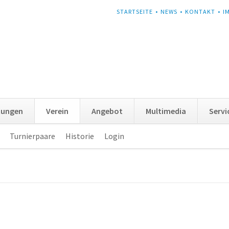
NAVIGATION
STARTSEITE
NEWS
KONTAKT
I
ÜBERSPRINGEN
tungen
Verein
Angebot
Multimedia
Servi
Turnierpaare
Historie
Login
Navigation
überspringen