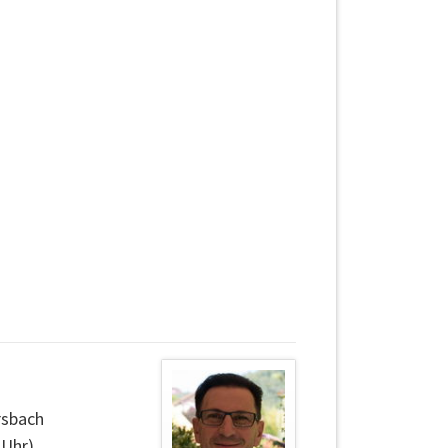
rsbach
 Uhr)