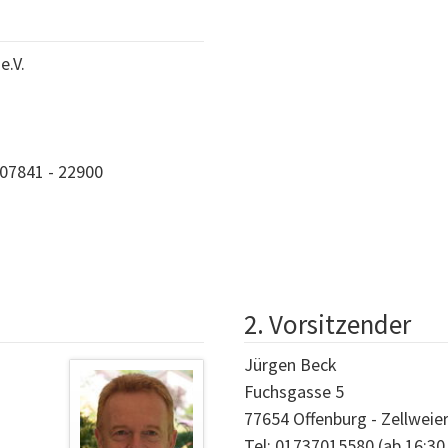
e.V.
 07841 - 22900
2. Vorsitzender
Jürgen Beck
Fuchsgasse 5
77654 Offenburg - Zellweie
Tel: 01737015580 (ab 16:30