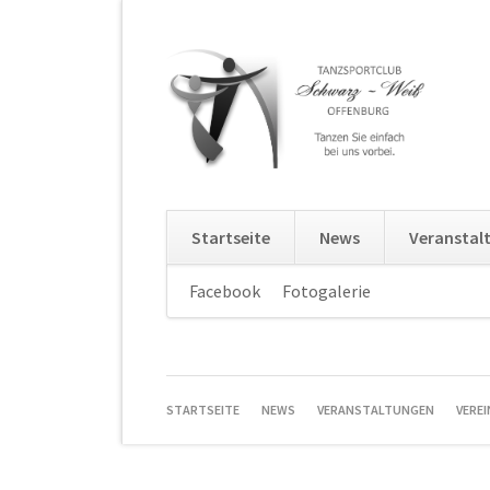
Startseite
News
Veranstal
Navigation
Facebook
Fotogalerie
Navigation
überspringen
überspringe
NAVIGATION
STARTSEITE
NEWS
VERANSTALTUNGEN
VEREI
ÜBERSPRINGEN