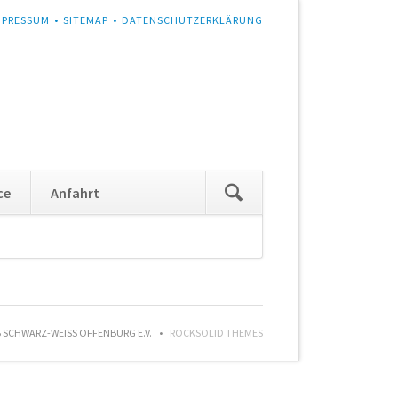
MPRESSUM
SITEMAP
DATENSCHUTZERKLÄRUNG
Navigation
ce
Anfahrt
überspringen
SCHWARZ-WEISS OFFENBURG E.V.
ROCKSOLID THEMES