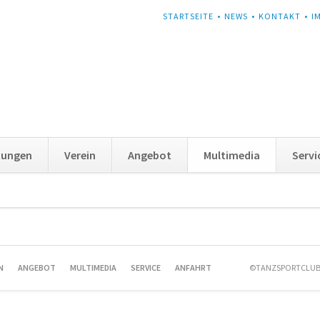
NAVIGATION
STARTSEITE
NEWS
KONTAKT
I
ÜBERSPRINGEN
tungen
Verein
Angebot
Multimedia
Servi
n
N
ANGEBOT
MULTIMEDIA
SERVICE
ANFAHRT
©TANZSPORTCLUB 