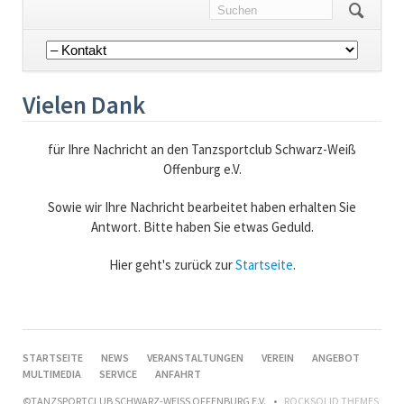
Navigation
überspringen
Vielen Dank
für Ihre Nachricht an den Tanzsportclub Schwarz-Weiß
Offenburg e.V.
Sowie wir Ihre Nachricht bearbeitet haben erhalten Sie
Antwort. Bitte haben Sie etwas Geduld.
Hier geht's zurück zur
Startseite
.
NAVIGATION
STARTSEITE
NEWS
VERANSTALTUNGEN
VEREIN
ANGEBOT
ÜBERSPRINGEN
MULTIMEDIA
SERVICE
ANFAHRT
©TANZSPORTCLUB SCHWARZ-WEISS OFFENBURG E.V.
ROCKSOLID THEMES