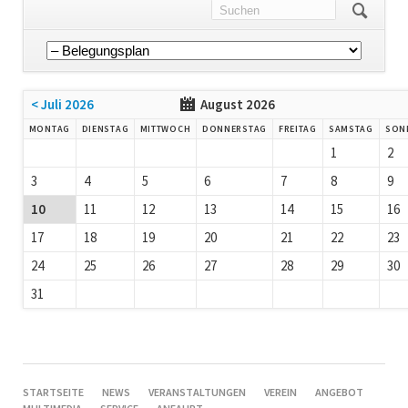
Navigation
überspringen
< Juli 2026
August 2026
MONTAG
DIENSTAG
MITTWOCH
DONNERSTAG
FREITAG
SAMSTAG
SON
1
2
3
4
5
6
7
8
9
10
11
12
13
14
15
16
17
18
19
20
21
22
23
24
25
26
27
28
29
30
31
NAVIGATION
STARTSEITE
NEWS
VERANSTALTUNGEN
VEREIN
ANGEBOT
ÜBERSPRINGEN