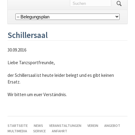
Navigation
überspringen
Schillersaal
30.09.2016
Liebe Tanzsportfreunde,
der Schillersaal ist heute leider belegt und es gibt keinen
Ersatz.
Wir bitten um euer Verständnis.
NAVIGATION
STARTSEITE
NEWS
VERANSTALTUNGEN
VEREIN
ANGEBOT
ÜBERSPRINGEN
MULTIMEDIA
SERVICE
ANFAHRT