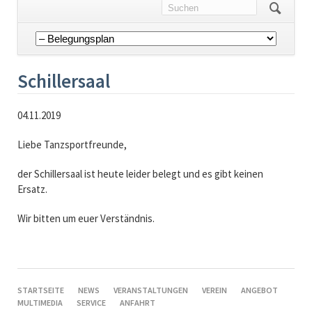
Navigation
überspringen
Schillersaal
04.11.2019
Liebe Tanzsportfreunde,
der Schillersaal ist heute leider belegt und es gibt keinen
Ersatz.
Wir bitten um euer Verständnis.
NAVIGATION
STARTSEITE
NEWS
VERANSTALTUNGEN
VEREIN
ANGEBOT
ÜBERSPRINGEN
MULTIMEDIA
SERVICE
ANFAHRT