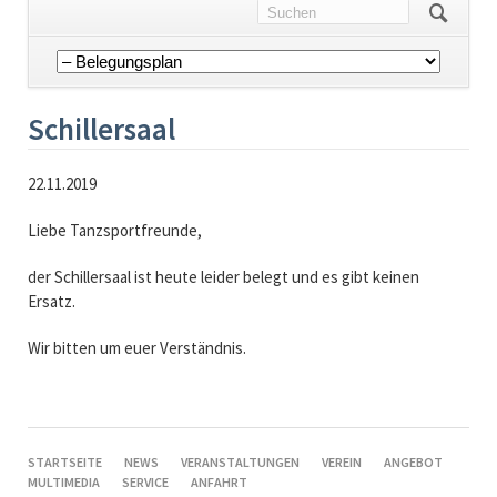
Navigation
überspringen
Schillersaal
22.11.2019
Liebe Tanzsportfreunde,
der Schillersaal ist heute leider belegt und es gibt keinen
Ersatz.
Wir bitten um euer Verständnis.
NAVIGATION
STARTSEITE
NEWS
VERANSTALTUNGEN
VEREIN
ANGEBOT
ÜBERSPRINGEN
MULTIMEDIA
SERVICE
ANFAHRT