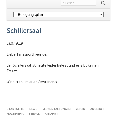
Navigation
überspringen
Schillersaal
23.07.2019
Liebe Tanzsportfreunde,
der Schillersaal ist heute leider belegt und es gibt keinen
Ersatz.
Wir bitten um euer Verständnis.
NAVIGATION
STARTSEITE
NEWS
VERANSTALTUNGEN
VEREIN
ANGEBOT
ÜBERSPRINGEN
MULTIMEDIA
SERVICE
ANFAHRT