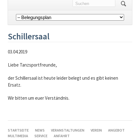
Navigation
überspringen
Schillersaal
03.04.2019
Liebe Tanzsportfreunde,
der Schillersaal ist heute leider belegt und es gibt keinen
Ersatz.
Wir bitten um euer Verständnis.
NAVIGATION
STARTSEITE
NEWS
VERANSTALTUNGEN
VEREIN
ANGEBOT
ÜBERSPRINGEN
MULTIMEDIA
SERVICE
ANFAHRT