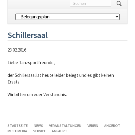
Navigation
überspringen
Schillersaal
23.02.2016
Liebe Tanzsportfreunde,
der Schillersaal ist heute leider belegt und es gibt keinen
Ersatz.
Wir bitten um euer Verständnis.
NAVIGATION
STARTSEITE
NEWS
VERANSTALTUNGEN
VEREIN
ANGEBOT
ÜBERSPRINGEN
MULTIMEDIA
SERVICE
ANFAHRT