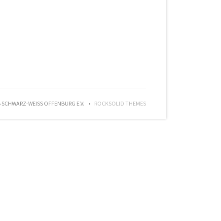
SCHWARZ-WEISS OFFENBURG E.V.
ROCKSOLID THEMES