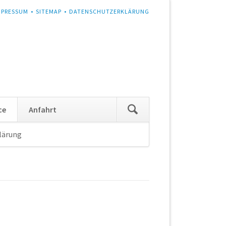
MPRESSUM
SITEMAP
DATENSCHUTZERKLÄRUNG
Navigation
ce
Anfahrt
überspringen
lärung
Navigation
überspringen