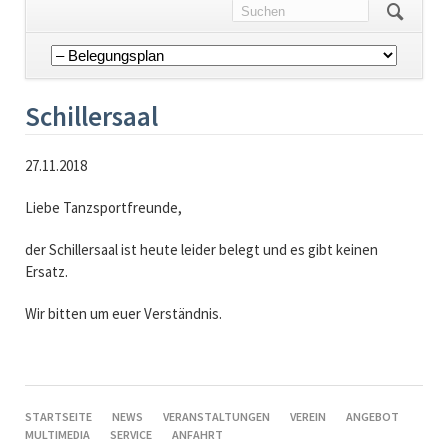
Navigation
überspringen
Schillersaal
27.11.2018
Liebe Tanzsportfreunde,
der Schillersaal ist heute leider belegt und es gibt keinen
Ersatz.
Wir bitten um euer Verständnis.
NAVIGATION
STARTSEITE
NEWS
VERANSTALTUNGEN
VEREIN
ANGEBOT
ÜBERSPRINGEN
MULTIMEDIA
SERVICE
ANFAHRT