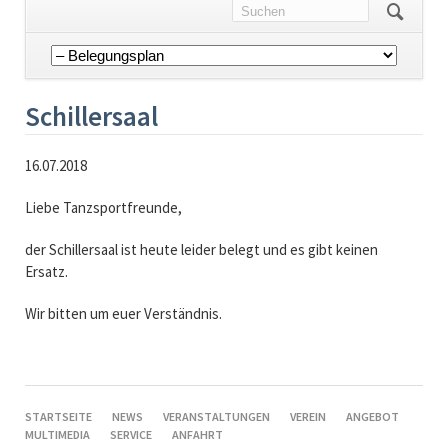
Navigation
überspringen
Schillersaal
16.07.2018
Liebe Tanzsportfreunde,
der Schillersaal ist heute leider belegt und es gibt keinen
Ersatz.
Wir bitten um euer Verständnis.
NAVIGATION
STARTSEITE
NEWS
VERANSTALTUNGEN
VEREIN
ANGEBOT
ÜBERSPRINGEN
MULTIMEDIA
SERVICE
ANFAHRT