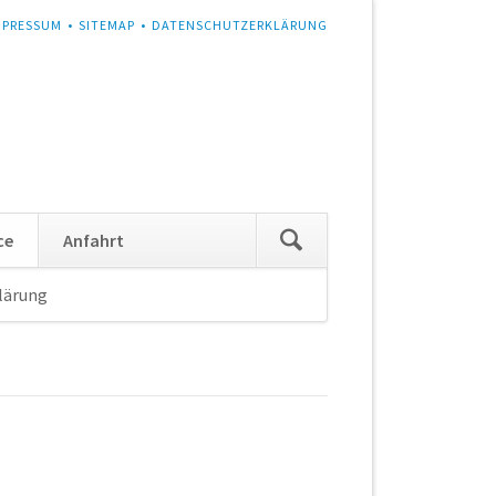
MPRESSUM
SITEMAP
DATENSCHUTZERKLÄRUNG
Navigation
ce
Anfahrt
überspringen
lärung
Navigation
überspringen