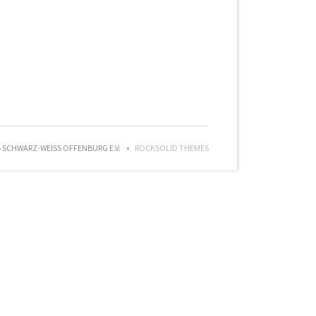
SCHWARZ-WEISS OFFENBURG E.V.
ROCKSOLID THEMES