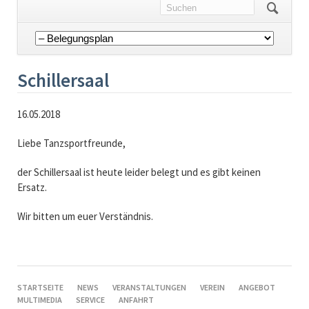
Navigation
überspringen
Schillersaal
16.05.2018
Liebe Tanzsportfreunde,
der Schillersaal ist heute leider belegt und es gibt keinen
Ersatz.
Wir bitten um euer Verständnis.
NAVIGATION
STARTSEITE
NEWS
VERANSTALTUNGEN
VEREIN
ANGEBOT
ÜBERSPRINGEN
MULTIMEDIA
SERVICE
ANFAHRT