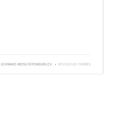
SCHWARZ-WEISS OFFENBURG E.V.
ROCKSOLID THEMES