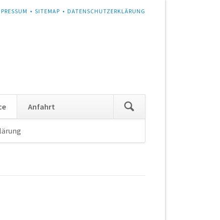
MPRESSUM
SITEMAP
DATENSCHUTZERKLÄRUNG
Navigation
ce
Anfahrt
überspringen
lärung
Navigation
überspringen