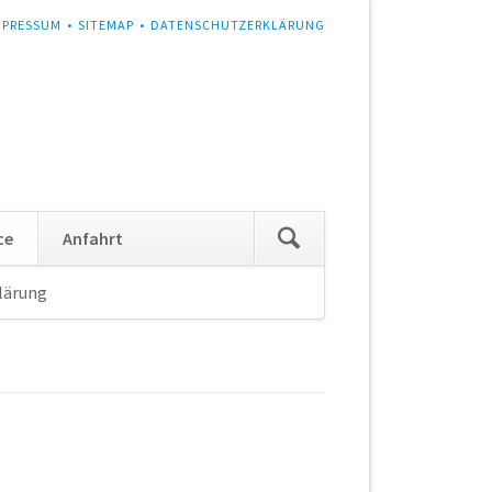
MPRESSUM
SITEMAP
DATENSCHUTZERKLÄRUNG
Navigation
ce
Anfahrt
überspringen
lärung
Navigation
überspringen