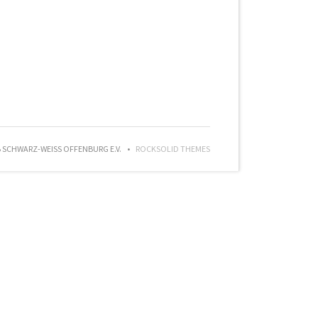
SCHWARZ-WEISS OFFENBURG E.V.
ROCKSOLID THEMES