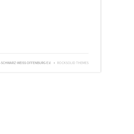
SCHWARZ-WEISS OFFENBURG E.V.
ROCKSOLID THEMES