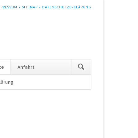
MPRESSUM
SITEMAP
DATENSCHUTZERKLÄRUNG
Navigation
ce
Anfahrt
überspringen
lärung
Navigation
überspringen