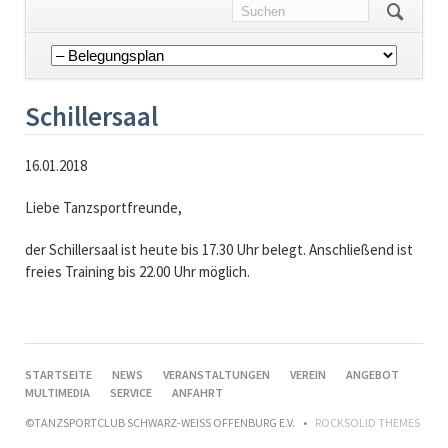
Navigation
überspringen
Schillersaal
16.01.2018
Liebe Tanzsportfreunde,
der Schillersaal ist heute bis 17.30 Uhr belegt. Anschließend ist
freies Training bis 22.00 Uhr möglich.
NAVIGATION
STARTSEITE
NEWS
VERANSTALTUNGEN
VEREIN
ANGEBOT
ÜBERSPRINGEN
MULTIMEDIA
SERVICE
ANFAHRT
©TANZSPORTCLUB SCHWARZ-WEISS OFFENBURG E.V.
ROCKSOLID THEMES