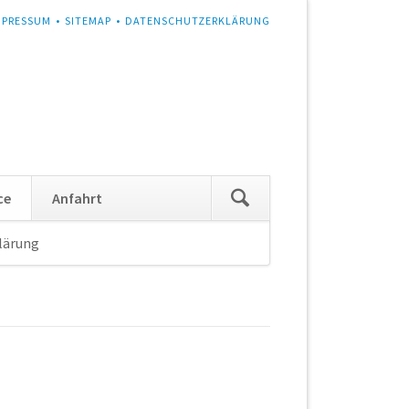
MPRESSUM
SITEMAP
DATENSCHUTZERKLÄRUNG
Navigation
ce
Anfahrt
überspringen
lärung
Navigation
überspringen