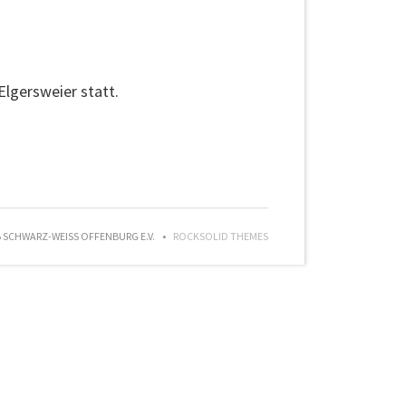
Elgersweier statt.
SCHWARZ-WEISS OFFENBURG E.V.
ROCKSOLID THEMES