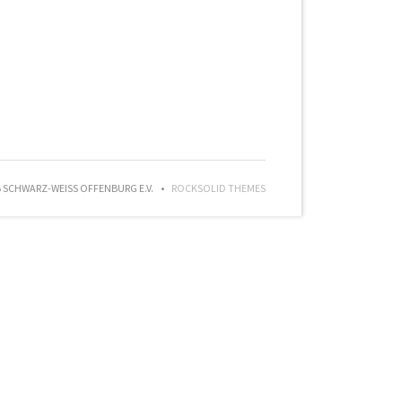
SCHWARZ-WEISS OFFENBURG E.V.
ROCKSOLID THEMES