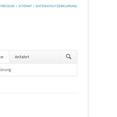
MPRESSUM
SITEMAP
DATENSCHUTZERKLÄRUNG
Navigation
ce
Anfahrt
überspringen
lärung
Navigation
überspringen