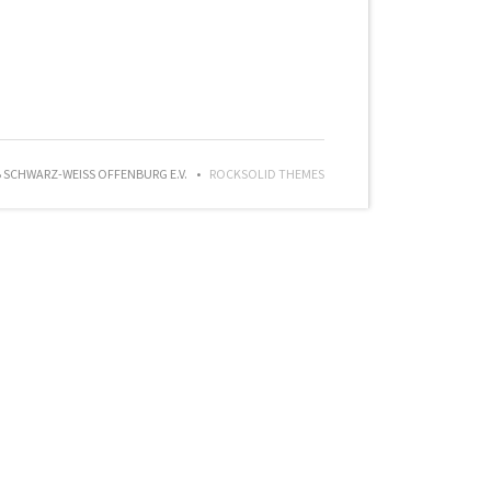
SCHWARZ-WEISS OFFENBURG E.V.
ROCKSOLID THEMES