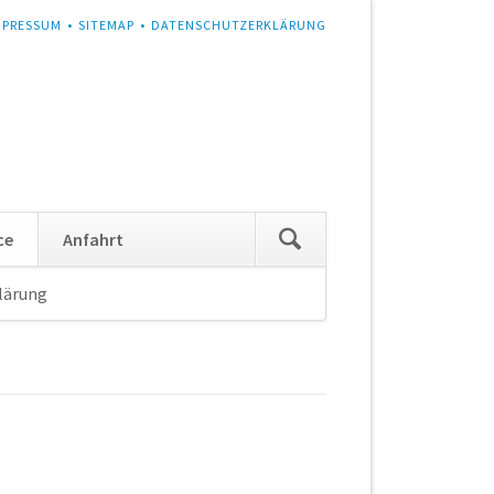
MPRESSUM
SITEMAP
DATENSCHUTZERKLÄRUNG
Navigation
ce
Anfahrt
überspringen
lärung
Navigation
überspringen