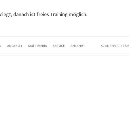
belegt, danach ist freies Training möglich.
N
ANGEBOT
MULTIMEDIA
SERVICE
ANFAHRT
©TANZSPORTCLUB 