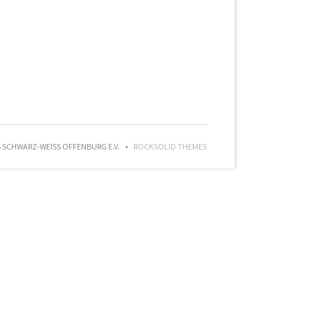
SCHWARZ-WEISS OFFENBURG E.V.
ROCKSOLID THEMES