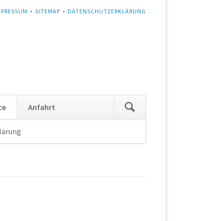
MPRESSUM
SITEMAP
DATENSCHUTZERKLÄRUNG
Navigation
ce
Anfahrt
überspringen
lärung
Navigation
überspringen