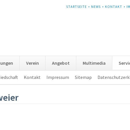
NAVIGATION
STARTSEITE
NEWS
KONTAKT
I
ÜBERSPRINGEN
tungen
Verein
Angebot
Multimedia
Servi
iedschaft
Kontakt
Impressum
Sitemap
Datenschutzerk
weier