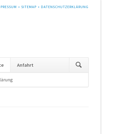
MPRESSUM
SITEMAP
DATENSCHUTZERKLÄRUNG
Navigation
ce
Anfahrt
überspringen
lärung
Navigation
überspringen