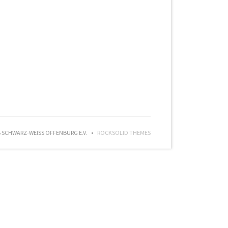
SCHWARZ-WEISS OFFENBURG E.V.
ROCKSOLID THEMES