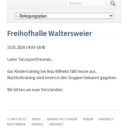
Navigation
überspringen
Freihofhalle Waltersweier
16.01.2018 14:30–18:45
Liebe Tanzsportfreunde,
das Kindertraining bei Anja Wilhelm fällt heute aus.
Nachholtraining wird intern in den Gruppen bekannt gegeben.
Wir bitten um euer Verständnis.
NAVIGATION
STARTSEITE
NEWS
VERANSTALTUNGEN
VEREIN
ANGEBOT
ÜBERSPRINGEN
MULTIMEDIA
SERVICE
ANFAHRT