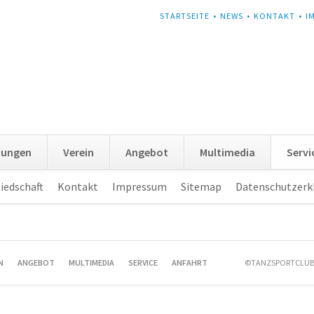
NAVIGATION
STARTSEITE
NEWS
KONTAKT
I
ÜBERSPRINGEN
tungen
Verein
Angebot
Multimedia
Servi
iedschaft
Kontakt
Impressum
Sitemap
Datenschutzerk
N
ANGEBOT
MULTIMEDIA
SERVICE
ANFAHRT
©TANZSPORTCLUB 