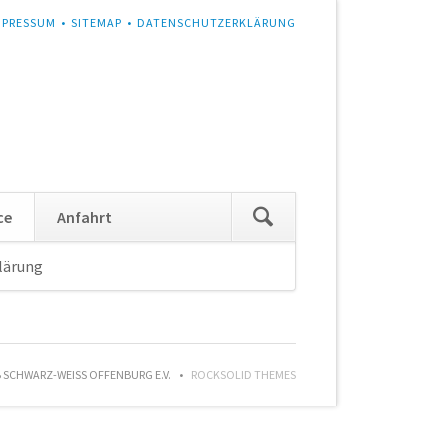
MPRESSUM
SITEMAP
DATENSCHUTZERKLÄRUNG
Navigation
ce
Anfahrt
überspringen
lärung
Navigation
überspringen
SCHWARZ-WEISS OFFENBURG E.V.
ROCKSOLID THEMES