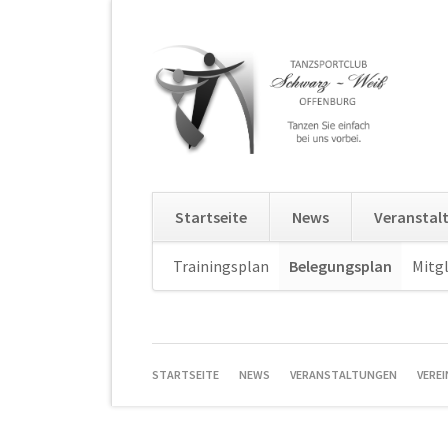
Startseite
News
Veranstal
Navigation
Trainingsplan
Belegungsplan
Mitgl
überspringen
NAVIGATION
STARTSEITE
NEWS
VERANSTALTUNGEN
VEREI
ÜBERSPRINGEN