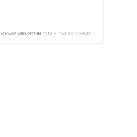
SCHWARZ-WEISS OFFENBURG E.V.
ROCKSOLID THEMES