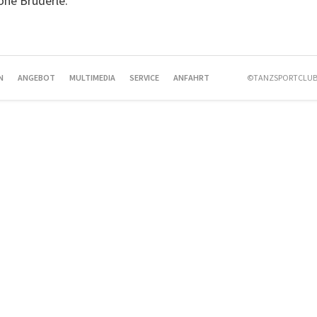
one Brüderle.
N
ANGEBOT
MULTIMEDIA
SERVICE
ANFAHRT
©TANZSPORTCLUB 