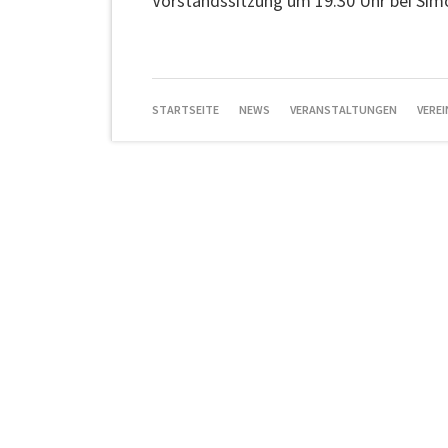
Vorstandssitzung um 19.30 Uhr bei Sim
NAVIGATION
STARTSEITE
NEWS
VERANSTALTUNGEN
VEREI
ÜBERSPRINGEN