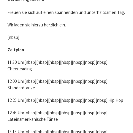
Freuen sie sich auf einen spannenden und unterhaltsamen Tag.
Wir laden sie hierzu herzlich ein.
[nbsp]
Zeitplan
11.30 Uhr[nbsp][nbsp][nbsp][nbsp][nbsp][nbsp][nbsp]
Cheerleading
12.00 Uhr[nbsp][nbsp][nbsp][nbsp][nbsp][nbsp][nbsp]
Standardtänze
12.25 Uhr[nbsp][nbsp][nbsp][nbsp][nbsp][nbsp][nbsp] Hip Hop
12.45 Uhr[nbsp][nbsp][nbsp][nbsp][nbsp][nbsp][nbsp]
Lateinamerikanische Tänze
13.15 Uhr[nbsp][nbsp][nbsp][nbsp][nbsp][nbsp][nbsp]