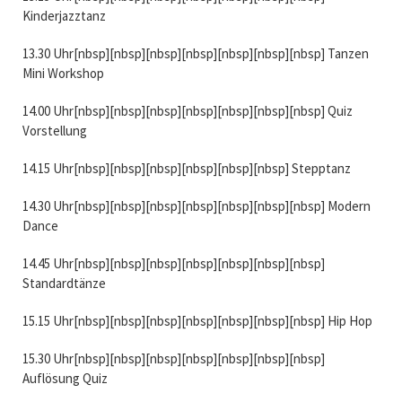
Kinderjazztanz
13.30 Uhr[nbsp][nbsp][nbsp][nbsp][nbsp][nbsp][nbsp] Tanzen
Mini Workshop
14.00 Uhr[nbsp][nbsp][nbsp][nbsp][nbsp][nbsp][nbsp] Quiz
Vorstellung
14.15 Uhr[nbsp][nbsp][nbsp][nbsp][nbsp][nbsp] Stepptanz
14.30 Uhr[nbsp][nbsp][nbsp][nbsp][nbsp][nbsp][nbsp] Modern
Dance
14.45 Uhr[nbsp][nbsp][nbsp][nbsp][nbsp][nbsp][nbsp]
Standardtänze
15.15 Uhr[nbsp][nbsp][nbsp][nbsp][nbsp][nbsp][nbsp] Hip Hop
15.30 Uhr[nbsp][nbsp][nbsp][nbsp][nbsp][nbsp][nbsp]
Auflösung Quiz