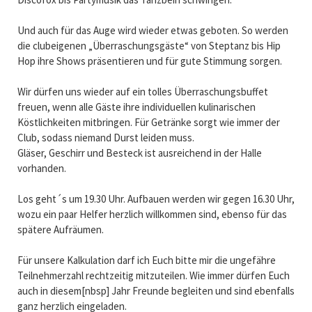
Und auch für das Auge wird wieder etwas geboten. So werden
die clubeigenen „Überraschungsgäste“ von Steptanz bis Hip
Hop ihre Shows präsentieren und für gute Stimmung sorgen.
Wir dürfen uns wieder auf ein tolles Überraschungsbuffet
freuen, wenn alle Gäste ihre individuellen kulinarischen
Köstlichkeiten mitbringen. Für Getränke sorgt wie immer der
Club, sodass niemand Durst leiden muss.
Gläser, Geschirr und Besteck ist ausreichend in der Halle
vorhanden.
Los geht´s um 19.30 Uhr. Aufbauen werden wir gegen 16.30 Uhr,
wozu ein paar Helfer herzlich willkommen sind, ebenso für das
spätere Aufräumen.
Für unsere Kalkulation darf ich Euch bitte mir die ungefähre
Teilnehmerzahl rechtzeitig mitzuteilen. Wie immer dürfen Euch
auch in diesem[nbsp] Jahr Freunde begleiten und sind ebenfalls
ganz herzlich eingeladen.