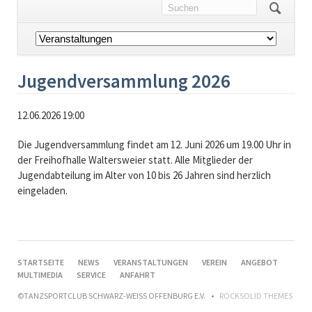
Navigation
überspringen
Jugendversammlung 2026
12.06.2026 19:00
Die Jugendversammlung findet am 12. Juni 2026 um 19.00 Uhr in
der Freihofhalle Waltersweier statt. Alle Mitglieder der
Jugendabteilung im Alter von 10 bis 26 Jahren sind herzlich
eingeladen.
NAVIGATION
STARTSEITE
NEWS
VERANSTALTUNGEN
VEREIN
ANGEBOT
ÜBERSPRINGEN
MULTIMEDIA
SERVICE
ANFAHRT
©TANZSPORTCLUB SCHWARZ-WEISS OFFENBURG E.V.
ROCKSOLID THEMES