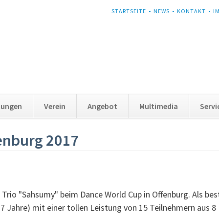
NAVIGATION
STARTSEITE
NEWS
KONTAKT
I
ÜBERSPRINGEN
tungen
Verein
Angebot
Multimedia
Servi
enburg 2017
op Trio "Sahsumy" beim Dance World Cup in Offenburg. Als b
17 Jahre) mit einer tollen Leistung von 15 Teilnehmern aus 8 