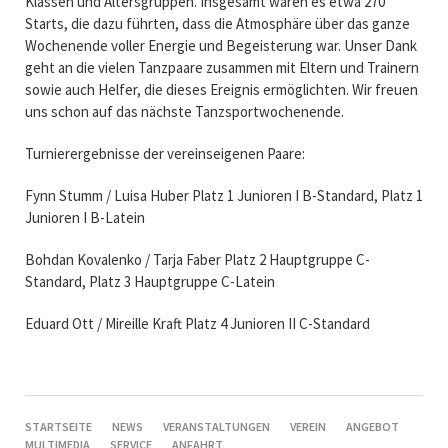
Klassen und Altersgruppen. Insgesamt waren es etwa 270
Starts, die dazu führten, dass die Atmosphäre über das ganze
Wochenende voller Energie und Begeisterung war. Unser Dank
geht an die vielen Tanzpaare zusammen mit Eltern und Trainern
sowie auch Helfer, die dieses Ereignis ermöglichten. Wir freuen
uns schon auf das nächste Tanzsportwochenende.
Turnierergebnisse der vereinseigenen Paare:
Fynn Stumm / Luisa Huber Platz 1 Junioren I B-Standard, Platz 1
Junioren I B-Latein
Bohdan Kovalenko / Tarja Faber Platz 2 Hauptgruppe C-
Standard, Platz 3 Hauptgruppe C-Latein
Eduard Ott / Mireille Kraft Platz 4 Junioren II C-Standard
NAVIGATION
STARTSEITE
NEWS
VERANSTALTUNGEN
VEREIN
ANGEBOT
ÜBERSPRINGEN
MULTIMEDIA
SERVICE
ANFAHRT